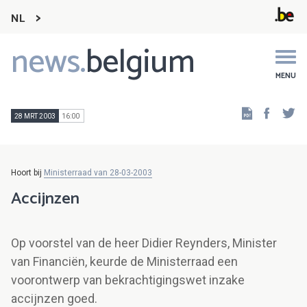
NL
news.
belgium
Main
navigation
MENU
Faceb
Tw
28 MRT 2003
16:00
Hoort bij
Ministerraad van 28-03-2003
Accijnzen
Op voorstel van de heer Didier Reynders, Minister
van Financiën, keurde de Ministerraad een
voorontwerp van bekrachtigingswet inzake
accijnzen goed.