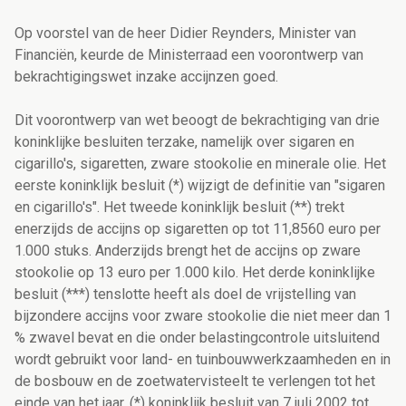
Op voorstel van de heer Didier Reynders, Minister van
Financiën, keurde de Ministerraad een voorontwerp van
bekrachtigingswet inzake accijnzen goed.
Dit voorontwerp van wet beoogt de bekrachtiging van drie
koninklijke besluiten terzake, namelijk over sigaren en
cigarillo's, sigaretten, zware stookolie en minerale olie. Het
eerste koninklijk besluit (*) wijzigt de definitie van "sigaren
en cigarillo's". Het tweede koninklijk besluit (**) trekt
enerzijds de accijns op sigaretten op tot 11,8560 euro per
1.000 stuks. Anderzijds brengt het de accijns op zware
stookolie op 13 euro per 1.000 kilo. Het derde koninklijke
besluit (***) tenslotte heeft als doel de vrijstelling van
bijzondere accijns voor zware stookolie die niet meer dan 1
% zwavel bevat en die onder belastingcontrole uitsluitend
wordt gebruikt voor land- en tuinbouwwerkzaamheden en in
de bosbouw en de zoetwatervisteelt te verlengen tot het
einde van het jaar. (*) koninklijk besluit van 7 juli 2002 tot