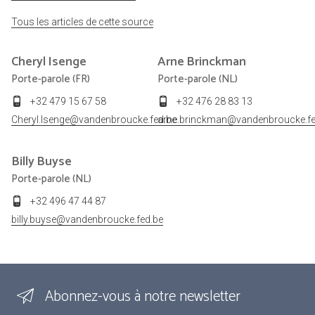
Tous les articles de cette source
Cheryl
Isenge
Arne
Brinckman
Porte-parole (FR)
Porte-parole (NL)
+32 479 15 67 58
+32 476 28 83 13
Cheryl.Isenge@vandenbroucke.fed.be
arne.brinckman@vandenbroucke.fe
Billy
Buyse
Porte-parole (NL)
+32 496 47 44 87
billy.buyse@vandenbroucke.fed.be
Abonnez-vous à notre newsletter