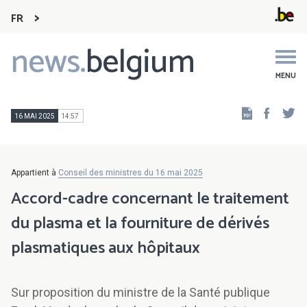
FR
news.
belgium
Main
navigation
MENU
Faceb
Tw
16 MAI 2025
14:57
Appartient à
Conseil des ministres du 16 mai 2025
Accord-cadre concernant le traitement
du plasma et la fourniture de dérivés
plasmatiques aux hôpitaux
Sur proposition du ministre de la Santé publique