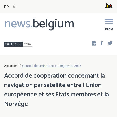
FR
news.
belgium
Main
navigation
MENU
Faceb
Tw
30 JAN 2015
12:36
Appartient à
Conseil des ministres du 30 janvier 2015
Accord de coopération concernant la
navigation par satellite entre l’Union
européenne et ses Etats membres et la
Norvège