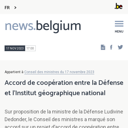
FR
news.
belgium
Main
navigation
MENU
Faceb
Tw
17 NOV 2023
17:00
Appartient à
Conseil des ministres du 17 novembre 2023
Accord de coopération entre la Défense
et l’Institut géographique national
Sur proposition de la ministre de la Défense Ludivine
Dedonder, le Conseil des ministres a marqué son
accord sur un projet d’accord de coopération entre