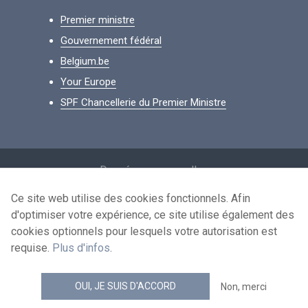
Premier ministre
Gouvernement fédéral
Belgium.be
Your Europe
SPF Chancellerie du Premier Ministre
Footer
Données personnelles
Conditions de réutilisation
Ce site web utilise des cookies fonctionnels. Afin
d'optimiser votre expérience, ce site utilise également des
Contactez-nous
cookies optionnels pour lesquels votre autorisation est
Accessibilité
requise.
Plus d'infos
.
news.belgium flux RSS
OUI, JE SUIS D'ACCORD
Non, merci
© 2026 - news.belgium.be