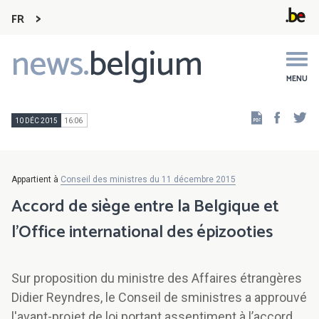
FR
news.
belgium
Main
navigation
MENU
Faceb
Tw
10 DÉC 2015
16:06
Appartient à
Conseil des ministres du 11 décembre 2015
Accord de siège entre la Belgique et
l’Office international des épizooties
Sur proposition du ministre des Affaires étrangères
Didier Reyndres, le Conseil de sministres a approuvé
l'avant-projet de loi portant assentiment à l’accord