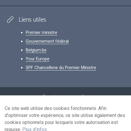
Liens utiles
Premier ministre
Gouvernement fédéral
Belgium.be
Your Europe
SPF Chancellerie du Premier Ministre
Footer
Données personnelles
Conditions de réutilisation
Ce site web utilise des cookies fonctionnels. Afin
d'optimiser votre expérience, ce site utilise également des
Contactez-nous
cookies optionnels pour lesquels votre autorisation est
Accessibilité
requise.
Plus d'infos
.