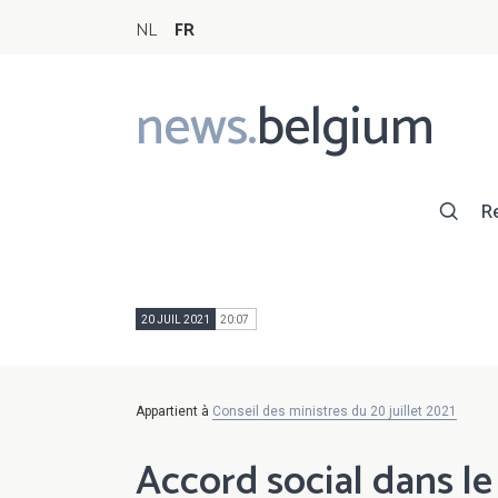
NL
FR
news.
belgium
Main
navigation
R
20 JUIL 2021
20:07
Appartient à
Conseil des ministres du 20 juillet 2021
Accord social dans le