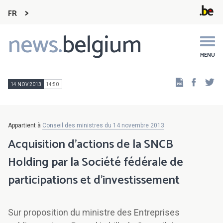
FR
news.
belgium
Main
navigation
MENU
Faceb
Tw
14 NOV 2013
14:50
Appartient à
Conseil des ministres du 14 novembre 2013
Acquisition d'actions de la SNCB
Holding par la Société fédérale de
participations et d'investissement
Sur proposition du ministre des Entreprises