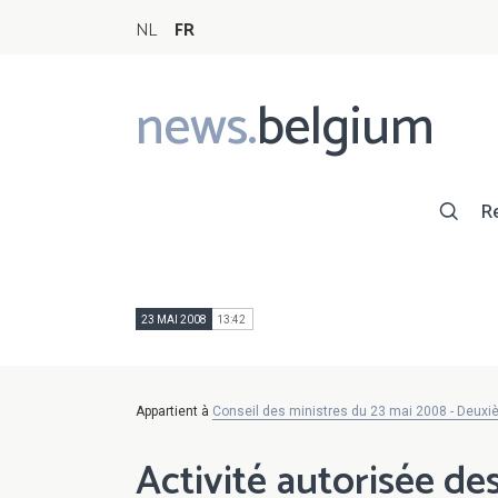
NL
FR
news.
belgium
Main
navigation
R
23 MAI 2008
13:42
Appartient à
Conseil des ministres du 23 mai 2008 - Deuxi
Activité autorisée de