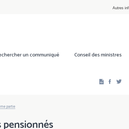
Autres inf
echercher un communiqué
Conseil des ministres
Facebo
Twi
ème partie
s pensionnés