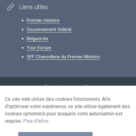
Liens utiles
Premier ministre
Gouvernement fédéral
Belgium.be
Your Europe
SPF Chancellerie du Premier Ministre
Footer
Données personnelles
Conditions de réutilisation
Ce site web utilise des cookies fonctionnels. Afin
d'optimiser votre expérience, ce site utilise également des
Contactez-nous
cookies optionnels pour lesquels votre autorisation est
Accessibilité
requise.
Plus d'infos
.