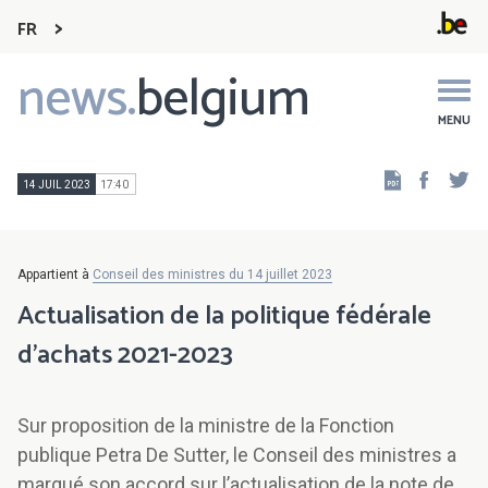
FR
news.
belgium
Main
navigation
MENU
Faceb
Tw
14 JUIL 2023
17:40
Appartient à
Conseil des ministres du 14 juillet 2023
Actualisation de la politique fédérale
d’achats 2021-2023
Sur proposition de la ministre de la Fonction
publique Petra De Sutter, le Conseil des ministres a
marqué son accord sur l’actualisation de la note de