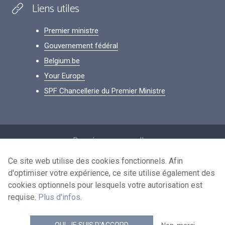
Liens utiles
Premier ministre
Gouvernement fédéral
Belgium.be
Your Europe
SPF Chancellerie du Premier Ministre
Footer
Données personnelles
Conditions de réutilisation
Ce site web utilise des cookies fonctionnels. Afin
d'optimiser votre expérience, ce site utilise également des
Contactez-nous
cookies optionnels pour lesquels votre autorisation est
Accessibilité
requise.
Plus d'infos
.
news.belgium flux RSS