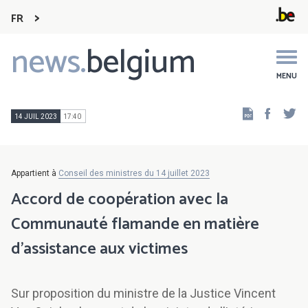
FR
news.
belgium
Main
navigation
MENU
Faceb
Tw
14 JUIL 2023
17:40
Appartient à
Conseil des ministres du 14 juillet 2023
Accord de coopération avec la
Communauté flamande en matière
d’assistance aux victimes
Sur proposition du ministre de la Justice Vincent