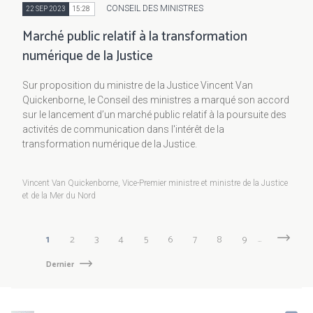
CONSEIL DES MINISTRES
22 SEP 2023
15:28
Marché public relatif à la transformation
numérique de la Justice
Sur proposition du ministre de la Justice Vincent Van
Quickenborne, le Conseil des ministres a marqué son accord
sur le lancement d’un marché public relatif à la poursuite des
activités de communication dans l'intérêt de la
transformation numérique de la Justice.
Vincent Van Quickenborne, Vice-Premier ministre et ministre de la Justice
et de la Mer du Nord
Pagination
Page
1
Page
2
Page
3
Page
4
Page
5
Page
6
Page
7
Page
8
Page
9
…
Page
Next
suivante
courante
Dernière
Dernier
page