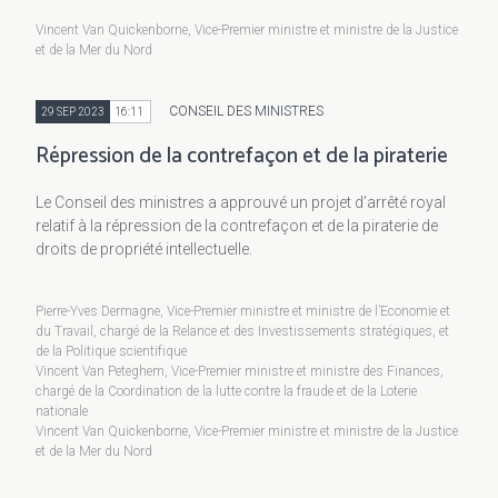
Vincent Van Quickenborne, Vice-Premier ministre et ministre de la Justice
et de la Mer du Nord
CONSEIL DES MINISTRES
29 SEP 2023
16:11
Répression de la contrefaçon et de la piraterie
Le Conseil des ministres a approuvé un projet d’arrêté royal
relatif à la répression de la contrefaçon et de la piraterie de
droits de propriété intellectuelle.
Pierre-Yves Dermagne, Vice-Premier ministre et ministre de l’Economie et
du Travail, chargé de la Relance et des Investissements stratégiques, et
de la Politique scientifique
Vincent Van Peteghem, Vice-Premier ministre et ministre des Finances,
chargé de la Coordination de la lutte contre la fraude et de la Loterie
nationale
Vincent Van Quickenborne, Vice-Premier ministre et ministre de la Justice
et de la Mer du Nord