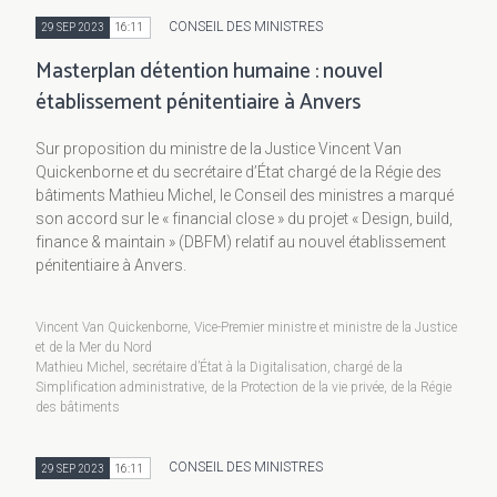
CONSEIL DES MINISTRES
29 SEP 2023
16:11
Masterplan détention humaine : nouvel
établissement pénitentiaire à Anvers
Sur proposition du ministre de la Justice Vincent Van
Quickenborne et du secrétaire d’État chargé de la Régie des
bâtiments Mathieu Michel, le Conseil des ministres a marqué
son accord sur le « financial close » du projet « Design, build,
finance & maintain » (DBFM) relatif au nouvel établissement
pénitentiaire à Anvers.
Vincent Van Quickenborne, Vice-Premier ministre et ministre de la Justice
et de la Mer du Nord
Mathieu Michel, secrétaire d’État à la Digitalisation, chargé de la
Simplification administrative, de la Protection de la vie privée, de la Régie
des bâtiments
CONSEIL DES MINISTRES
29 SEP 2023
16:11