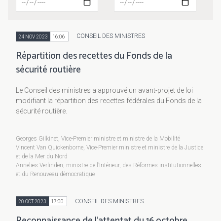
CONSEIL DES MINISTRES
24 NOV 2023
16:06
Répartition des recettes du Fonds de la
sécurité routière
Le Conseil des ministres a approuvé un avant-projet de loi
modifiant la répartition des recettes fédérales du Fonds de la
sécurité routière.
Georges Gilkinet, Vice-Premier ministre et ministre de la Mobilité
Vincent Van Quickenborne, Vice-Premier ministre et ministre de la Justice
et de la Mer du Nord
Annelies Verlinden, ministre de l’Intérieur, des Réformes institutionnelles
et du Renouveau démocratique
CONSEIL DES MINISTRES
20 OCT 2023
17:00
Reconnaissance de l’attentat du 16 octobre