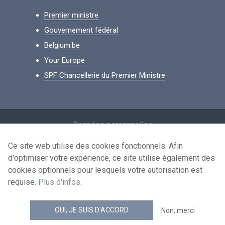
Premier ministre
Gouvernement fédéral
Belgium.be
Your Europe
SPF Chancellerie du Premier Ministre
Footer
Données personnelles
Conditions de réutilisation
Ce site web utilise des cookies fonctionnels. Afin
d'optimiser votre expérience, ce site utilise également des
Contactez-nous
cookies optionnels pour lesquels votre autorisation est
Accessibilité
requise.
Plus d'infos
.
news.belgium flux RSS
OUI, JE SUIS D'ACCORD
Non, merci
© 2026 - news.belgium.be