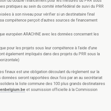
ction du double financement pour les mesures du PRR sous
es pratiques au sein du comité interfédéral de suivi du PRR
isées à son niveau pour vérifier si un destinataire final
 sa compétence perçoit d’autres sources de financement
 risque européen ARACHNE avec les données concernant les
que pour les projets sous leur compétence à l’aide d’une
 sont également impliqués dans des projets du PRR sous la
horizontale)
s finaux est une obligation découlant du règlement sur la
données seront rapportées deux fois par an au secrétariat
onsolidera la liste commune des 100 plus grands destinataires
enbelgium.be
et soumission officielle à la Commission