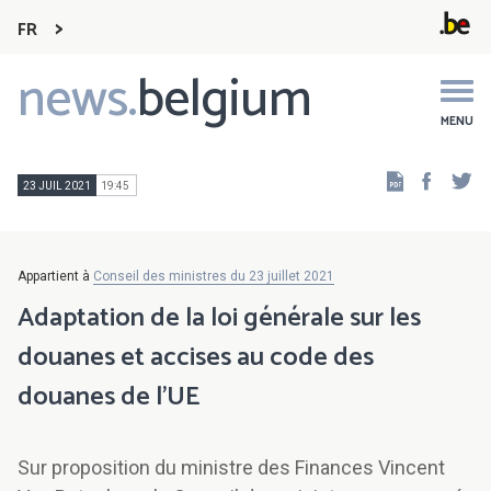
FR
news.
belgium
Main
navigation
MENU
Faceb
Tw
23 JUIL 2021
19:45
Appartient à
Conseil des ministres du 23 juillet 2021
Adaptation de la loi générale sur les
douanes et accises au code des
douanes de l’UE
Sur proposition du ministre des Finances Vincent