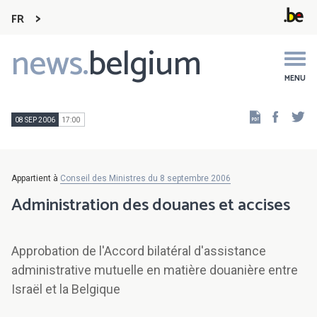
FR
news.
belgium
Main
navigation
MENU
Faceb
Tw
08 SEP 2006
17:00
Appartient à
Conseil des Ministres du 8 septembre 2006
Administration des douanes et accises
Approbation de l'Accord bilatéral d'assistance
administrative mutuelle en matière douanière entre
Israël et la Belgique