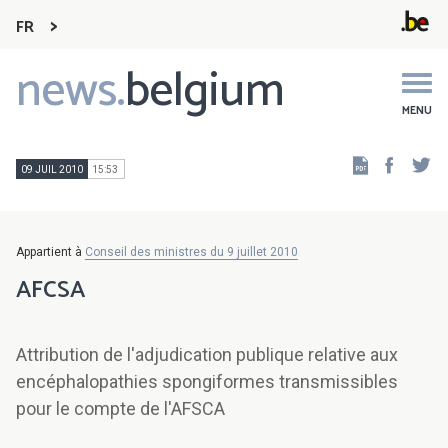
FR
news.
belgium
Main
navigation
MENU
Faceb
Tw
09 JUIL 2010
15:53
Appartient à
Conseil des ministres du 9 juillet 2010
AFCSA
Attribution de l'adjudication publique relative aux
encéphalopathies spongiformes transmissibles
pour le compte de l'AFSCA