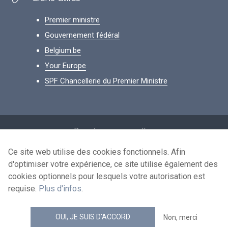
Premier ministre
Gouvernement fédéral
Belgium.be
Your Europe
SPF Chancellerie du Premier Ministre
Footer
Données personnelles
Conditions de réutilisation
Ce site web utilise des cookies fonctionnels. Afin
d'optimiser votre expérience, ce site utilise également des
Contactez-nous
cookies optionnels pour lesquels votre autorisation est
Accessibilité
requise.
Plus d'infos
.
news.belgium flux RSS
OUI, JE SUIS D'ACCORD
Non, merci