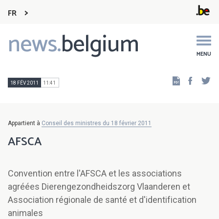
FR
news.
belgium
Main
navigation
MENU
Faceb
Tw
18 FÉV 2011
11:41
Appartient à
Conseil des ministres du 18 février 2011
AFSCA
Convention entre l'AFSCA et les associations
agréées Dierengezondheidszorg Vlaanderen et
Association régionale de santé et d'identification
animales