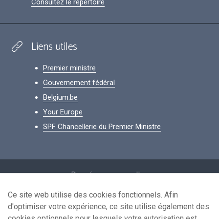
Consultez le répertoire
Liens utiles
Premier ministre
Gouvernement fédéral
Belgium.be
Your Europe
SPF Chancellerie du Premier Ministre
Footer
Données personnelles
Conditions de réutilisation
Ce site web utilise des cookies fonctionnels. Afin
d'optimiser votre expérience, ce site utilise également des
Contactez-nous
cookies optionnels pour lesquels votre autorisation est