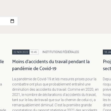
INSTITUTIONS FÉDÉRALES
22 NOV 2022
16:45
18 JA
le
Moins d'accidents du travail pendant la
Proj
pandémie de Covid-19
sect
La pandémie de Covid-19 et les mesures prises pour la
Depui
la
combattre ont plus que probablement entraîné une
risqu
diminution des accidents du travail. Comme en 2020, en
préve
2021, le nombre de déclarations d'accidents du travail,
hospi
tant sur le lieu de travail que sur la chemin de celui-ci, a
les t
remarquablement diminué. C'est la première grande
direc
aide
constatation du rapport statistique 2021 des accidents
Consc