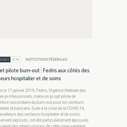
INSTITUTIONS FÉDÉRALES
N 2021
10:19
et pilote burn-out : Fedris aux côtés des
eurs hospitalier et de soins
s le 17 janvier 2019, Fedris, l’Agence fédérale des
es professionnels, mène un projet pilote de
ntion secondaire du burn-out pour les secteurs
talier et bancaire. Suite à la crise de la COVID-19,
ravailleurs des secteurs hospitalier et de soins,
tement exposés, ont été particulièrement éprouvés.
iente des répercussions de cette crise sanitaire