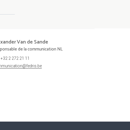
exander
Van de Sande
ponsable de la communication NL
+32 2 272 21 11
munication@fedris.be