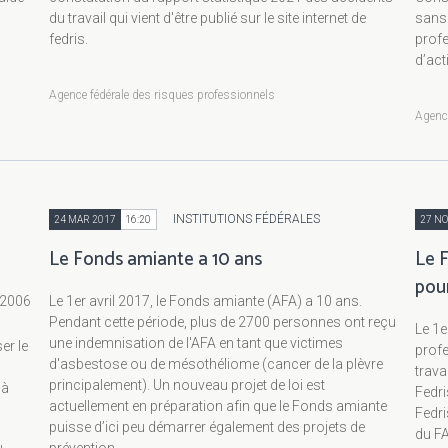
du travail qui vient d'être publié sur le site internet de
sans 
fedris.
prof
d’act
Agence fédérale des risques professionnels
Agence
INSTITUTIONS FÉDÉRALES
24 MAR 2017
16:20
27 NO
Le Fonds amiante a 10 ans
Le F
pou
 2006
Le 1er avril 2017, le Fonds amiante (AFA) a 10 ans.
Pendant cette période, plus de 2700 personnes ont reçu
Le 1e
une indemnisation de l'AFA en tant que victimes
er le
profe
d'asbestose ou de mésothéliome (cancer de la plèvre
trava
principalement). Un nouveau projet de loi est
 à
Fedri
actuellement en préparation afin que le Fonds amiante
Fedri
puisse d’ici peu démarrer également des projets de
du FA
prévention.