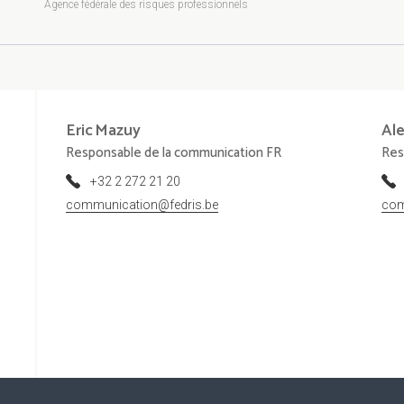
Agence fédérale des risques professionnels
Eric
Mazuy
Al
Responsable de la communication FR
Res
+32 2 272 21 20
communication@fedris.be
com