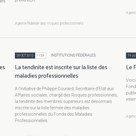
des
Agence
Agence fédérale des risques professionnels
INSTITUTIONS FÉDÉRALES
26 OCT 2012
11:59
19 JU
es
La tendinite est inscrite sur la liste des
Le F
maladies professionnelles
Voici
Fonds
A l’initiative de Philippe Courard, Secrétaire d’Etat aux
publi
Affaires sociales, chargé des Risques professionnels,
intern
la tendinite des membres supérieurs est désormais
inscrite sur la liste fermée des maladies
professionnelles du Fonds des Maladies
Agence
Professionnelles.