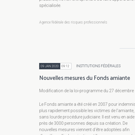
spécialisée.
Agence fédérale des risques professionnels
INSTITUTIONS FÉDÉRALES
09 JAN 2020
09:12
Nouvelles mesures du Fonds amiante
Modification de la loi-programme du 27 décembre
Le Fonds amiante a été créé en 2007 pour indemnis
plus rapidement possible les victimes de l’amiante,
sans lourde procédure judiciaire. Il est venu en aide
près de 3000 personnes depuis sa création. De
nouvelles mesures viennent d’être adoptées afin