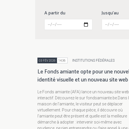
A partir du
Jusqu'au
INSTITUTIONS FÉDÉRALES
03 FÉV 2026
14:36
Le Fonds amiante opte pour une nouvel
identité visuelle et un nouveau site web
Le Fonds amiante (AFA) lance un nouveau site web
interactif. Découvrez-le sur fondsamiante.be.Dans 
maison de l’amiante, le visiteur peut se déplacer
virtuellement. Pour chaque pièce, il découvre où
l’amiante peut être présent et quelle est la meilleure
démarche à adopter : intervenir soi-même avec
prudence, ne rien entreprendre ou faire appel à une 