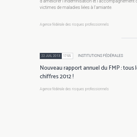
d’améliorer l’indemnisation et l’accompagnement 
victimes de maladies liées à l’amiante.
Agence fédérale des risques professionnels
INSTITUTIONS FÉDÉRALES
22 JUIL 2013
17:55
Nouveau rapport annuel du FMP : tous l
chiffres 2012 !
Agence fédérale des risques professionnels