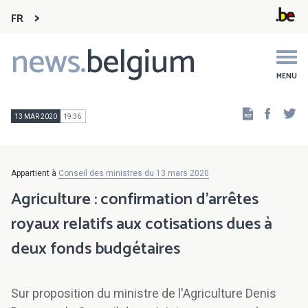
FR
news.
belgium
Main
navigation
MENU
Faceb
Tw
13 MAR 2020
19:36
Appartient à
Conseil des ministres du 13 mars 2020
Agriculture : confirmation d'arrêtes
royaux relatifs aux cotisations dues à
deux fonds budgétaires
Sur proposition du ministre de l'Agriculture Denis