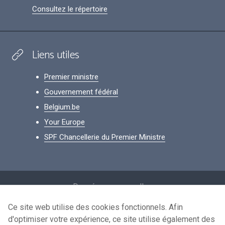
Consultez le répertoire
Liens utiles
Premier ministre
Gouvernement fédéral
Belgium.be
Your Europe
SPF Chancellerie du Premier Ministre
Footer
Données personnelles
Conditions de réutilisation
Ce site web utilise des cookies fonctionnels. Afin
d'optimiser votre expérience, ce site utilise également des
Contactez-nous