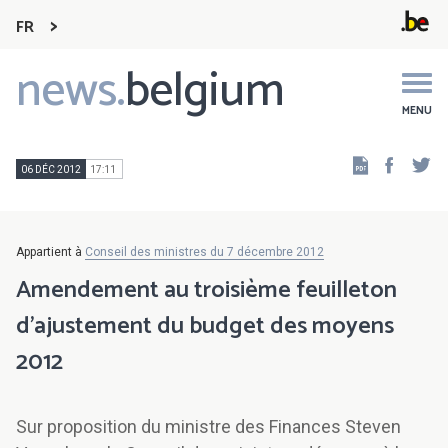
FR
news.
belgium
Main
navigation
MENU
Faceb
Tw
06 DÉC 2012
17:11
Appartient à
Conseil des ministres du 7 décembre 2012
Amendement au troisième feuilleton
d'ajustement du budget des moyens
2012
Sur proposition du ministre des Finances Steven