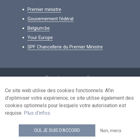
Premier ministre
Gouvernement fédéral
Belgium.be
Your Europe
SPF Chancellerie du Premier Ministre
Footer
Données personnelles
Conditions de réutilisation
Ce site web utilise des cookies fonctionnels. Afin
d'optimiser votre expérience, ce site utilise également des
Contactez-nous
cookies optionnels pour lesquels votre autorisation est
Accessibilité
requise.
Plus d'infos
.
news.belgium flux RSS
OUI, JE SUIS D'ACCORD
Non, merci
© 2026 - news.belgium.be