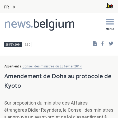
FR
news.
belgium
Main
navigation
MENU
Faceb
Tw
28 FÉV 2014
19:30
Appartient à
Conseil des ministres du 28 février 2014
Amendement de Doha au protocole de
Kyoto
Sur proposition du ministre des Affaires
étrangères Didier Reynders, le Conseil des ministres
a approuvé un avant-projet de loi d'assentiment à