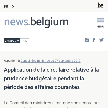
FR
news.
belgium
Main
navigation
MENU
Faceb
Tw
27 SEP 2019
17:30
Appartient à
Conseil des ministres du 27 septembre 2019
Application de la circulaire relative à la
prudence budgétaire pendant la
période des affaires courantes
Le Conseil des ministres a marqué son accord sur