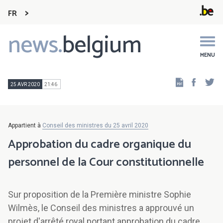
FR
news.
belgium
Main
navigation
MENU
Faceb
Tw
25 AVR 2020
21:46
Appartient à
Conseil des ministres du 25 avril 2020
Approbation du cadre organique du
personnel de la Cour constitutionnelle
Sur proposition de la Première ministre Sophie
Wilmès, le Conseil des ministres a approuvé un
projet d'arrêté royal portant approbation du cadre