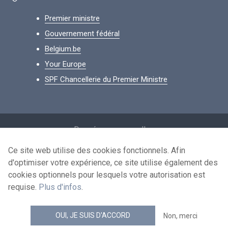
Premier ministre
Gouvernement fédéral
Belgium.be
Your Europe
SPF Chancellerie du Premier Ministre
Footer
Données personnelles
Conditions de réutilisation
Ce site web utilise des cookies fonctionnels. Afin
d'optimiser votre expérience, ce site utilise également des
Contactez-nous
cookies optionnels pour lesquels votre autorisation est
Accessibilité
requise.
Plus d'infos
.
news.belgium flux RSS
OUI, JE SUIS D'ACCORD
Non, merci