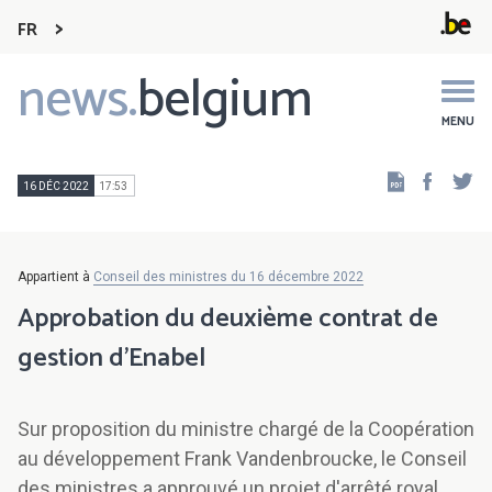
FR
news.
belgium
Main
navigation
MENU
Faceb
Tw
16 DÉC 2022
17:53
Appartient à
Conseil des ministres du 16 décembre 2022
Approbation du deuxième contrat de
gestion d'Enabel
Sur proposition du ministre chargé de la Coopération
au développement Frank Vandenbroucke, le Conseil
des ministres a approuvé un projet d'arrêté royal