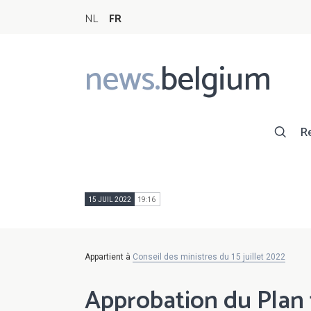
NL
FR
news.
belgium
Main
navigation
R
15 JUIL 2022
19:16
Appartient à
Conseil des ministres du 15 juillet 2022
Approbation du Plan f