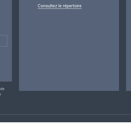
Consultez le répertoire
sée
u
rsonnelles
Conditions de réutilisation
Contactez-nous
A