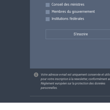
Inscriptions
Conseil des ministres
Membres du gouvernement
Institutions fédérales
Votre adresse e-mail est uniquement conservée et utili
pour votre inscription à la newsletter, conformément a
Règlement européen sur la protection des données
personnelles.
Footer
Données pe