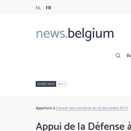
NL
FR
news.
belgium
Main
navigation
R
23 DÉC 2015
16:11
Appartient à
Conseil des ministres du 23 décembre 2015
Appui de la Défense à