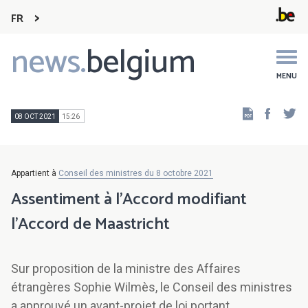
FR
news.
belgium
Main
navigation
MENU
Faceb
Tw
08 OCT 2021
15:26
Appartient à
Conseil des ministres du 8 octobre 2021
Assentiment à l'Accord modifiant
l’Accord de Maastricht
Sur proposition de la ministre des Affaires
étrangères Sophie Wilmès, le Conseil des ministres
a approuvé un avant-projet de loi portant