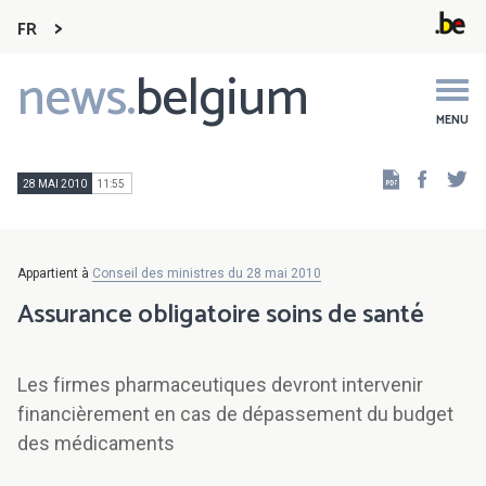
FR
news.
belgium
Main
navigation
MENU
Faceb
Tw
28 MAI 2010
11:55
Appartient à
Conseil des ministres du 28 mai 2010
Assurance obligatoire soins de santé
Les firmes pharmaceutiques devront intervenir
financièrement en cas de dépassement du budget
des médicaments