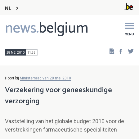
NL
news.
belgium
Main
navigation
MENU
Faceb
Tw
28 MEI 2010
11:55
Hoort bij
Ministerraad van 28 mei 2010
Verzekering voor geneeskundige
verzorging
Vaststelling van het globale budget 2010 voor de
verstrekkingen farmaceutische specialiteiten