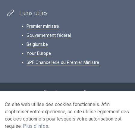
Liens utiles
Premier ministre
Gouvernement fédéral
Belgium.be
Your Europe
SPF Chancellerie du Premier Ministre
Footer
Données personnelles
Conditions de réutilisation
Ce site web utilise des cookies fonctionnels. Afin
d'optimiser votre expérience, ce site utilise également des
Contactez-nous
cookies optionnels pour lesquels votre autorisation est
Accessibilité
requise.
Plus d'infos
.