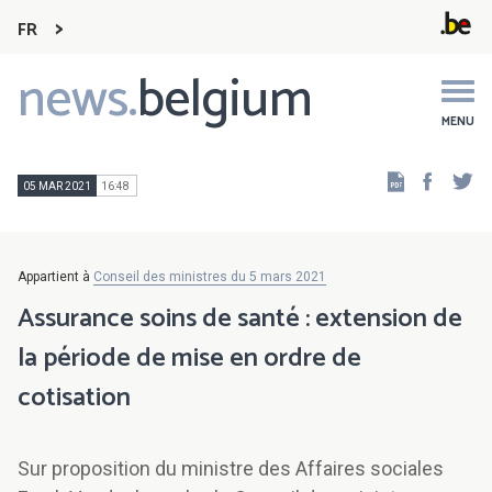
FR
news.
belgium
Main
navigation
MENU
Faceb
Tw
05 MAR 2021
16:48
Appartient à
Conseil des ministres du 5 mars 2021
Assurance soins de santé : extension de
la période de mise en ordre de
cotisation
Sur proposition du ministre des Affaires sociales