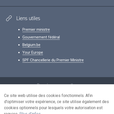
Liens utiles
Premier ministre
Gouvernement fédéral
Belgium.be
Your Europe
SPF Chancellerie du Premier Ministre
Footer
Données personnelles
Conditions de réutilisation
Ce site web utilise des cookies fonctionnels. Afin
d'optimiser votre expérience, ce site utilise également des
Contactez-nous
cookies optionnels pour lesquels votre autorisation est
Accessibilité
requise.
Plus d'infos
.