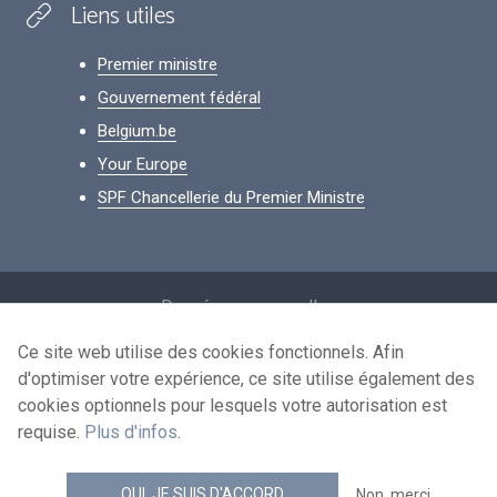
Liens utiles
Premier ministre
Gouvernement fédéral
Belgium.be
Your Europe
SPF Chancellerie du Premier Ministre
Footer
Données personnelles
Conditions de réutilisation
Ce site web utilise des cookies fonctionnels. Afin
d'optimiser votre expérience, ce site utilise également des
Contactez-nous
cookies optionnels pour lesquels votre autorisation est
Accessibilité
requise.
Plus d'infos
.
news.belgium flux RSS
OUI, JE SUIS D'ACCORD
Non, merci