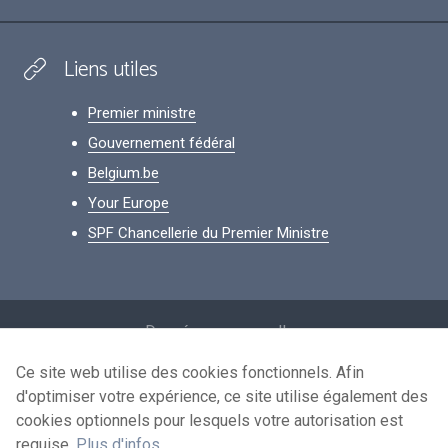
Liens utiles
Premier ministre
Gouvernement fédéral
Belgium.be
Your Europe
SPF Chancellerie du Premier Ministre
Footer
Données personnelles
Conditions de réutilisation
Ce site web utilise des cookies fonctionnels. Afin
d'optimiser votre expérience, ce site utilise également des
Contactez-nous
cookies optionnels pour lesquels votre autorisation est
Accessibilité
requise.
Plus d'infos
.