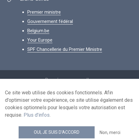
Premier ministre
Gouvernement fédéral
Belgium.be
Your Europe
SPF Chancellerie du Premier Ministre
Footer
Données personnelles
Conditions de réutilisation
Ce site web utilise des cookies fonctionnels. Afin
d'optimiser votre expérience, ce site utilise également des
Contactez-nous
cookies optionnels pour lesquels votre autorisation est
Accessibilité
requise.
Plus d'infos
.
news.belgium flux RSS
OUI, JE SUIS D'ACCORD
Non, merci