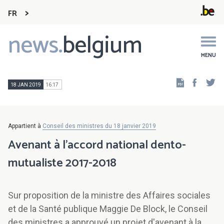
FR
news.
belgium
Main
navigation
MENU
Faceb
Tw
18 JAN 2019
16:17
Appartient à
Conseil des ministres du 18 janvier 2019
Avenant à l'accord national dento-
mutualiste 2017-2018
Sur proposition de la ministre des Affaires sociales
et de la Santé publique Maggie De Block, le Conseil
des ministres a approuvé un projet d'avenant à la