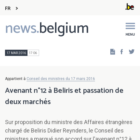
FR
news.
belgium
Main
navigation
MENU
Faceb
Tw
17 MAR 2016
17:06
Appartient à
Conseil des ministres du 17 mars 2016
Avenant n°12 à Beliris et passation de
deux marchés
Sur proposition du ministre des Affaires étrangères
chargé de Beliris Didier Reynders, le Conseil des
ministres a marqué son accord sur l'avenant n°12 à