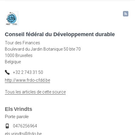
Conseil fédéral du Développement durable
Tour des Finances
Boulevard du Jardin Botanique 50 bte 70
1000 Bruxelles
Belgique
+32 2 743 31 50
http://www.frdo-cfdd.be
Tous les articles de cette source
Els
Vrindts
Porte parole
0476256964
els.vrindts@frdo.be