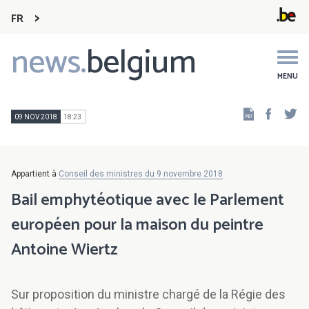
FR
news.
belgium
Main
navigation
MENU
Faceb
Tw
09 NOV 2018
18:23
Appartient à
Conseil des ministres du 9 novembre 2018
Bail emphytéotique avec le Parlement
européen pour la maison du peintre
Antoine Wiertz
Sur proposition du ministre chargé de la Régie des