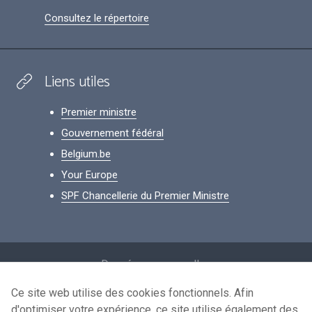
Consultez le répertoire
Liens utiles
Premier ministre
Gouvernement fédéral
Belgium.be
Your Europe
SPF Chancellerie du Premier Ministre
Footer
Données personnelles
Conditions de réutilisation
Ce site web utilise des cookies fonctionnels. Afin
d'optimiser votre expérience, ce site utilise également des