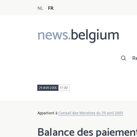
NL
FR
news.
belgium
Main
navigation
R
29 AVR 2005
17:00
Appartient à
Conseil des Ministres du 29 avril 2005
Balance des paiemen