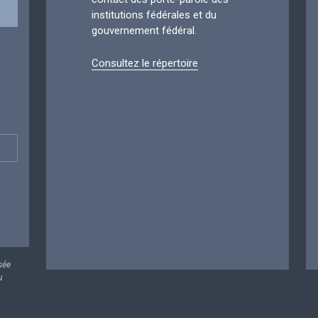
institutions fédérales et du
gouvernement fédéral.
Consultez le répertoire
sée
u