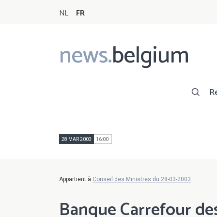
NL
FR
news.
belgium
Main
navigation
R
28 MAR 2003
16:00
Appartient à
Conseil des Ministres du 28-03-2003
Banque Carrefour des