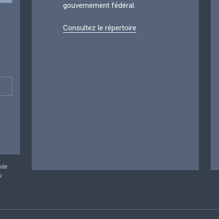
gouvernement fédéral.
Consultez le répertoire
sée
u