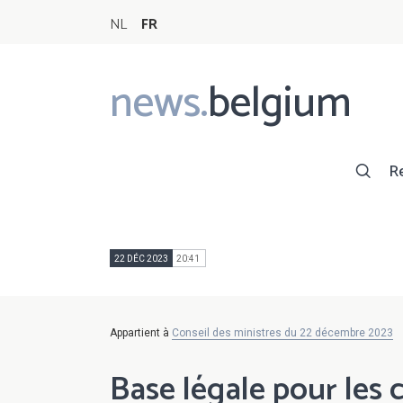
NL
FR
news.
belgium
Main
navigation
R
22 DÉC 2023
20:41
Appartient à
Conseil des ministres du 22 décembre 2023
Base légale pour les 