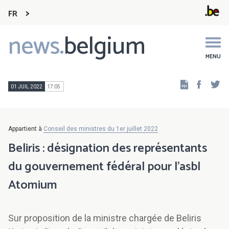
FR
news.
belgium
Main
navigation
MENU
Faceb
Tw
01 JUIL 2022
17:05
Appartient à
Conseil des ministres du 1er juillet 2022
Beliris : désignation des représentants
du gouvernement fédéral pour l’asbl
Atomium
Sur proposition de la ministre chargée de Beliris