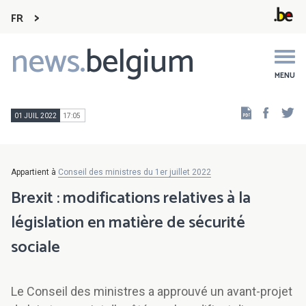
FR
news.
belgium
Main
navigation
MENU
Faceb
Tw
01 JUIL 2022
17:05
Appartient à
Conseil des ministres du 1er juillet 2022
Brexit : modifications relatives à la
législation en matière de sécurité
sociale
Le Conseil des ministres a approuvé un avant-projet