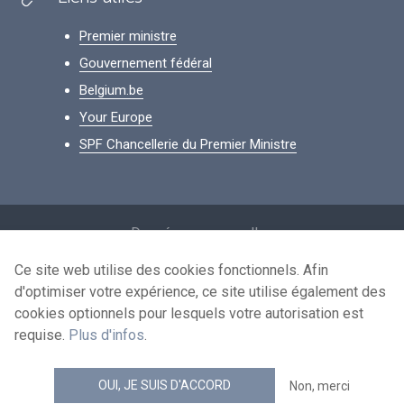
Premier ministre
Gouvernement fédéral
Belgium.be
Your Europe
SPF Chancellerie du Premier Ministre
Footer
Données personnelles
Conditions de réutilisation
Ce site web utilise des cookies fonctionnels. Afin
d'optimiser votre expérience, ce site utilise également des
Contactez-nous
cookies optionnels pour lesquels votre autorisation est
Accessibilité
requise.
Plus d'infos
.
news.belgium flux RSS
OUI, JE SUIS D'ACCORD
Non, merci