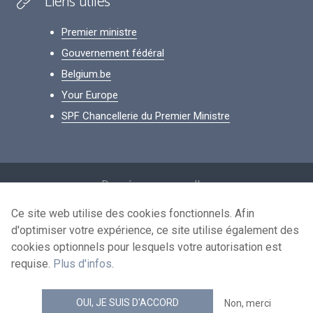
Liens utiles
Premier ministre
Gouvernement fédéral
Belgium.be
Your Europe
SPF Chancellerie du Premier Ministre
Footer
Données personnelles
Conditions de réutilisation
Ce site web utilise des cookies fonctionnels. Afin
d'optimiser votre expérience, ce site utilise également des
Contactez-nous
cookies optionnels pour lesquels votre autorisation est
Accessibilité
requise.
Plus d'infos
.
news.belgium flux RSS
OUI, JE SUIS D'ACCORD
Non, merci