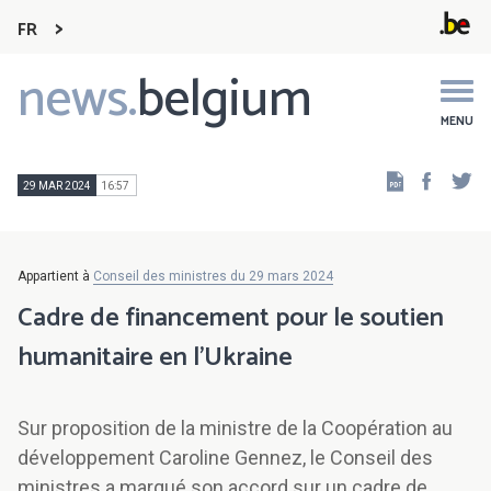
FR
news.
belgium
Main
navigation
MENU
Faceb
Tw
29 MAR 2024
16:57
Appartient à
Conseil des ministres du 29 mars 2024
Cadre de financement pour le soutien
humanitaire en l'Ukraine
Sur proposition de la ministre de la Coopération au
développement Caroline Gennez, le Conseil des
ministres a marqué son accord sur un cadre de