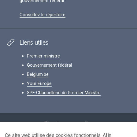
gouvernement fédéral.
Consultez le répertoire
Liens utiles
Premier ministre
Gouvernement fédéral
Belgium.be
Your Europe
SPF Chancellerie du Premier Ministre
Footer
Données personnelles
Conditions de réutilisation
Ce site web utilise des cookies fonctionnels. Afin