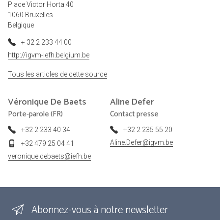
Place Victor Horta 40
1060 Bruxelles
Belgique
+ 32 2 233 44 00
http://igvm-iefh.belgium.be
Tous les articles de cette source
Véronique
De Baets
Aline
Defer
Porte-parole (FR)
Contact presse
+32 2 233 40 34
+32 2 235 55 20
Aline.Defer@igvm.be
+32 479 25 04 41
veronique.debaets@iefh.be
Abonnez-vous à notre newsletter