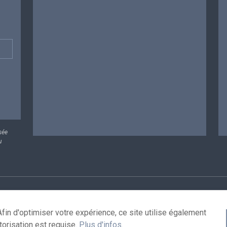
sée
u
rsonnelles
Conditions de réutilisation
Contactez-nous
A
fin d'optimiser votre expérience, ce site utilise également
torisation est requise.
Plus d'infos
.